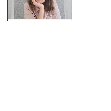
Afspraak
Oude Liersebaan 20 Mechelen of
via een digitaal kanaal (zoom,
google)
1 uur
Nu boeken