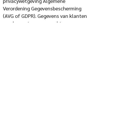
privacywetgeving Algemene
Verordening Gegevensbescherming
(AVG of GDPR). Gegevens van klanten
worden met zorg verwerkt en
beschermd.
Op de websites worden technische,
functionele en analytische cookies
ingezet die geen inbreuk maken op de
privacy. Door gebruik te maken van de
websites, gaat de klant akkoord met
het gebruik van cookies.
Herroepingsrecht
Op aankopen (goederen / producten)
uit de eigen collectie geldt een
herroepingsrecht van 14 dagen na de
levering op voorwaarde dat deze